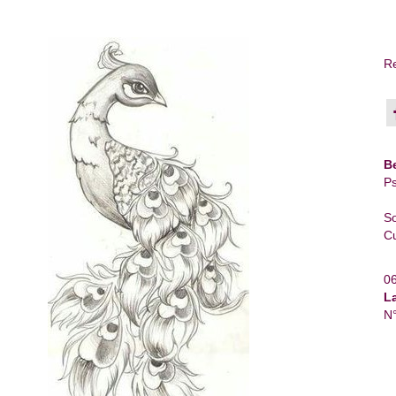
Re
B
Ps
So
Cu
0
L
N°