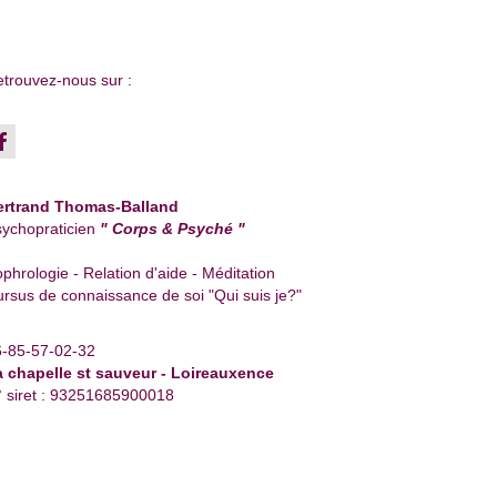
trouvez-nous sur :
ertrand Thomas-Balland
ychopraticien
" Corps & Psyché "
phrologie - Relation d'aide - Méditation
rsus de connaissance de soi "Qui suis je?"
6-85-57-02-32
a chapelle st sauveur - Loireauxence
 siret : 93251685900018