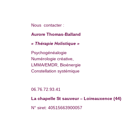
Nous contacter :
Aurore Thomas-Balland
« Thérapie Holistique »
Psychogénéalogie
Numérologie créative,
LMMA/EMDR, Bioénergie
Constellation systémique
06.76.72.93.41
La chapelle St sauveur – Loireauxence (44)
N° siret: 40515663900057