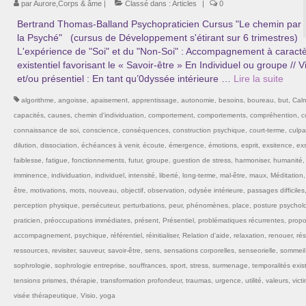
par
Aurore,Corps & âme
|
Classé dans :
Articles
|
0
Bertrand Thomas-Balland Psychopraticien Cursus "Le chemin par
la Psyché" (cursus de Développement s'étirant sur 6 trimestres)
L'expérience de "Soi" et du "Non-Soi" : Accompagnement à caract
existentiel favorisant le « Savoir-être » En Individuel ou groupe // V
et/ou présentiel : En tant qu’0dyssée intérieure …
Lire la suite­­
algorithme
,
angoisse
,
apaisement
,
apprentissage
,
autonomie
,
besoins
,
boureau
,
but
,
Cal
capacités
,
causes
,
chemin d'individuation
,
comportement
,
comportements
,
compréhention
,
c
connaissance de soi
,
conscience
,
conséquences
,
construction psychique
,
court-terme
,
culpab
dilution
,
dissociation
,
échéances à venir
,
écoute
,
émergence
,
émotions
,
esprit
,
exsitence
,
exs
faiblesse
,
fatigue
,
fonctionnements
,
futur
,
groupe
,
guestion de stress
,
harmoniser
,
humanité
,
imminence
,
individuation
,
individuel
,
intensité
,
liberté
,
long-terme
,
mal-être
,
maux
,
Méditation
être
,
motivations
,
mots
,
nouveau
,
objectif
,
observation
,
odysée intérieure
,
passages difficiles
perception physique
,
persécuteur
,
perturbations
,
peur
,
phénomènes
,
place
,
posture psychol
praticien
,
préoccupations immédiates
,
présent
,
Présentiel
,
problématiques récurrentes
,
propo
accompagnement
,
psychique
,
référentiel
,
réinitialiser
,
Relation d'aide
,
relaxation
,
renouer
,
rés
ressources
,
revisiter
,
sauveur
,
savoir-être
,
sens
,
sensations corporelles
,
senseorielle
,
sommeil
sophrologie
,
sophrologie entreprise
,
souffrances
,
sport
,
stress
,
surmenage
,
temporalités exist
tensions prismes
,
thérapie
,
transformation profondeur
,
traumas
,
urgence
,
utilité
,
valeurs
,
vict
visée thérapeutique
,
Visio
,
yoga