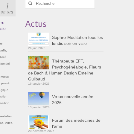
Rechercher
1
:
SEP 2024
Actus
ère
isio
Sophro-Méditation tous les
lundis soir en visio
me
,
26 juin 2026
onflit
,
ilité
,
Thérapeute EFT,
itentiel
,
Psychogénéalogie, Fleurs
de Bach & Human Design Emeline
,
mieux-
Guilbaud
,
passé
,
16 janvier 2026
ogique
,
Vœux nouvelle année
sition
2026
olution
,
13 janvier 2026
,
entielles
,
Forum des médecines de
ime
,
vides
,
l’âme
20 novembre 2025