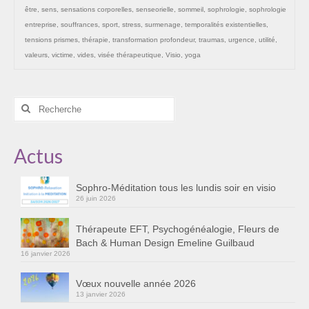
être
,
sens
,
sensations corporelles
,
senseorielle
,
sommeil
,
sophrologie
,
sophrologie
Cursus « Le chemin par la psyché »
entreprise
,
souffrances
,
sport
,
stress
,
surmenage
,
temporalités existentielles
,
Sophro-Méditation tous les lundis soir en visio
tensions prismes
,
thérapie
,
transformation profondeur
,
traumas
,
urgence
,
utilité
,
valeurs
,
victime
,
vides
,
visée thérapeutique
,
Visio
,
yoga
Sophrologie
Initiation à la sophrologie « offerte »
Rechercher
:
Témoignages B
Actus
Prendre contact
Sophro-Méditation tous les lundis soir en visio
26 juin 2026
Thérapeute EFT, Psychogénéalogie, Fleurs de
Bach & Human Design Emeline Guilbaud
16 janvier 2026
Vœux nouvelle année 2026
13 janvier 2026