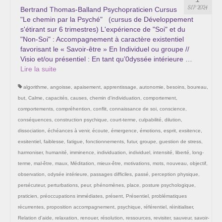
Les Onctions Sacrées -La Magdaléenne –
SEP 2024
Bertrand Thomas-Balland Psychopraticien Cursus
Nadine-Sarah Penna
"Le chemin par la Psyché" (cursus de Développement
s'étirant sur 6 trimestres) L'expérience de "Soi" et du
Qui suis je ?
"Non-Soi" : Accompagnement à caractère existentiel
favorisant le « Savoir-être » En Individuel ou groupe //
Mon cursus d’évolution vers une femme plus
Visio et/ou présentiel : En tant qu’0dyssée intérieure …
consciente
Lire la suite­­
algorithme
,
angoisse
,
apaisement
,
apprentissage
,
autonomie
,
besoins
,
boureau
,
Témoignages
but
,
Calme
,
capacités
,
causes
,
chemin d'individuation
,
comportement
,
Calendrier
comportements
,
compréhention
,
conflit
,
connaissance de soi
,
conscience
,
conséquences
,
construction psychique
,
court-terme
,
culpabilité
,
dilution
,
Initiation à la sophrologie « offerte »
dissociation
,
échéances à venir
,
écoute
,
émergence
,
émotions
,
esprit
,
exsitence
,
exsitentiel
,
faiblesse
,
fatigue
,
fonctionnements
,
futur
,
groupe
,
guestion de stress
,
Sophro-Méditation tous les lundis soir en visio
harmoniser
,
humanité
,
imminence
,
individuation
,
individuel
,
intensité
,
liberté
,
long-
terme
,
mal-être
,
maux
,
Méditation
,
mieux-être
,
motivations
,
mots
,
nouveau
,
objectif
,
Cursus « Le chemin par la psyché »
observation
,
odysée intérieure
,
passages difficiles
,
passé
,
perception physique
,
persécuteur
,
perturbations
,
peur
,
phénomènes
,
place
,
posture psychologique
,
Prendre contact
praticien
,
préoccupations immédiates
,
présent
,
Présentiel
,
problématiques
récurrentes
,
proposition accompagnement
,
psychique
,
référentiel
,
réinitialiser
,
Bertrand Thomas, Psychopraticien
Relation d'aide
,
relaxation
,
renouer
,
résolution
,
ressources
,
revisiter
,
sauveur
,
savoir-