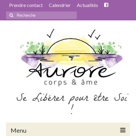
Prendre contact
Calendrier
Actualités
Rechercher
:
Se Libérer pour être Soi
!
Menu