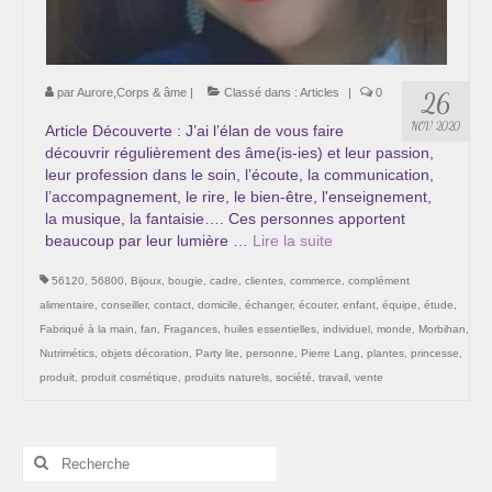
par
Aurore,Corps & âme
|
Classé dans :
Articles
|
0
26
NOV 2020
Article Découverte : J’ai l’élan de vous faire
découvrir régulièrement des âme(is-ies) et leur passion,
leur profession dans le soin, l’écoute, la communication,
l’accompagnement, le rire, le bien-être, l'enseignement,
la musique, la fantaisie…. Ces personnes apportent
beaucoup par leur lumière …
Lire la suite­­
56120
,
56800
,
Bijoux
,
bougie
,
cadre
,
clientes
,
commerce
,
complément
alimentaire
,
conseiller
,
contact
,
domicile
,
échanger
,
écouter
,
enfant
,
équipe
,
étude
,
Fabriqué à la main
,
fan
,
Fragances
,
huiles essentielles
,
individuel
,
monde
,
Morbihan
,
Nutrimétics
,
objets décoration
,
Party lite
,
personne
,
Pierre Lang
,
plantes
,
princesse
,
produit
,
produit cosmétique
,
produits naturels
,
société
,
travail
,
vente
Rechercher
: