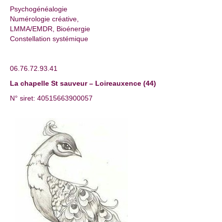
Psychogénéalogie
Numérologie créative,
LMMA/EMDR, Bioénergie
Constellation systémique
06.76.72.93.41
La chapelle St sauveur – Loireauxence (44)
N° siret: 40515663900057