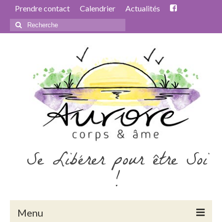
Prendre contact
Calendrier
Actualités
Rechercher
:
Se Libérer pour être Soi
!
Menu