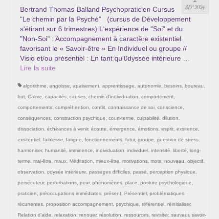
Les Onctions Sacrées -La Magdaléenne –
SEP 2024
Bertrand Thomas-Balland Psychopraticien Cursus
Nadine-Sarah Penna
"Le chemin par la Psyché" (cursus de Développement
s'étirant sur 6 trimestres) L'expérience de "Soi" et du
Qui suis je ?
"Non-Soi" : Accompagnement à caractère existentiel
favorisant le « Savoir-être » En Individuel ou groupe //
Mon cursus d’évolution vers une femme plus
Visio et/ou présentiel : En tant qu’0dyssée intérieure …
consciente
Lire la suite­­
algorithme
,
angoisse
,
apaisement
,
apprentissage
,
autonomie
,
besoins
,
boureau
,
Témoignages
but
,
Calme
,
capacités
,
causes
,
chemin d'individuation
,
comportement
,
Calendrier
comportements
,
compréhention
,
conflit
,
connaissance de soi
,
conscience
,
conséquences
,
construction psychique
,
court-terme
,
culpabilité
,
dilution
,
Initiation à la sophrologie « offerte »
dissociation
,
échéances à venir
,
écoute
,
émergence
,
émotions
,
esprit
,
exsitence
,
exsitentiel
,
faiblesse
,
fatigue
,
fonctionnements
,
futur
,
groupe
,
guestion de stress
,
Sophro-Méditation tous les lundis soir en visio
harmoniser
,
humanité
,
imminence
,
individuation
,
individuel
,
intensité
,
liberté
,
long-
terme
,
mal-être
,
maux
,
Méditation
,
mieux-être
,
motivations
,
mots
,
nouveau
,
objectif
,
Cursus « Le chemin par la psyché »
observation
,
odysée intérieure
,
passages difficiles
,
passé
,
perception physique
,
persécuteur
,
perturbations
,
peur
,
phénomènes
,
place
,
posture psychologique
,
Prendre contact
praticien
,
préoccupations immédiates
,
présent
,
Présentiel
,
problématiques
récurrentes
,
proposition accompagnement
,
psychique
,
référentiel
,
réinitialiser
,
Bertrand Thomas, Psychopraticien
Relation d'aide
,
relaxation
,
renouer
,
résolution
,
ressources
,
revisiter
,
sauveur
,
savoir-