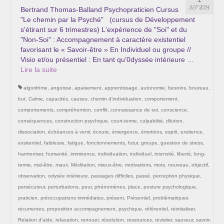
Les Onctions Sacrées -La Magdaléenne –
SEP 2024
Bertrand Thomas-Balland Psychopraticien Cursus
Nadine-Sarah Penna
"Le chemin par la Psyché" (cursus de Développement
s'étirant sur 6 trimestres) L'expérience de "Soi" et du
Qui suis je ?
"Non-Soi" : Accompagnement à caractère existentiel
favorisant le « Savoir-être » En Individuel ou groupe //
Mon cursus d’évolution vers une femme plus
Visio et/ou présentiel : En tant qu’0dyssée intérieure …
consciente
Lire la suite­­
algorithme
,
angoisse
,
apaisement
,
apprentissage
,
autonomie
,
besoins
,
boureau
,
Témoignages
but
,
Calme
,
capacités
,
causes
,
chemin d'individuation
,
comportement
,
Calendrier
comportements
,
compréhention
,
conflit
,
connaissance de soi
,
conscience
,
conséquences
,
construction psychique
,
court-terme
,
culpabilité
,
dilution
,
Initiation à la sophrologie « offerte »
dissociation
,
échéances à venir
,
écoute
,
émergence
,
émotions
,
esprit
,
exsitence
,
exsitentiel
,
faiblesse
,
fatigue
,
fonctionnements
,
futur
,
groupe
,
guestion de stress
,
Sophro-Méditation tous les lundis soir en visio
harmoniser
,
humanité
,
imminence
,
individuation
,
individuel
,
intensité
,
liberté
,
long-
terme
,
mal-être
,
maux
,
Méditation
,
mieux-être
,
motivations
,
mots
,
nouveau
,
objectif
,
Cursus « Le chemin par la psyché »
observation
,
odysée intérieure
,
passages difficiles
,
passé
,
perception physique
,
persécuteur
,
perturbations
,
peur
,
phénomènes
,
place
,
posture psychologique
,
Prendre contact
praticien
,
préoccupations immédiates
,
présent
,
Présentiel
,
problématiques
récurrentes
,
proposition accompagnement
,
psychique
,
référentiel
,
réinitialiser
,
Bertrand Thomas, Psychopraticien
Relation d'aide
,
relaxation
,
renouer
,
résolution
,
ressources
,
revisiter
,
sauveur
,
savoir-