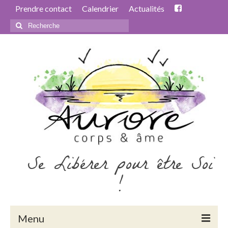
Prendre contact
Calendrier
Actualités
Rechercher
:
Se Libérer pour être Soi
!
Menu