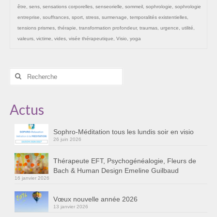
être
,
sens
,
sensations corporelles
,
senseorielle
,
sommeil
,
sophrologie
,
sophrologie
Cursus « Le chemin par la psyché »
entreprise
,
souffrances
,
sport
,
stress
,
surmenage
,
temporalités existentielles
,
Sophro-Méditation tous les lundis soir en visio
tensions prismes
,
thérapie
,
transformation profondeur
,
traumas
,
urgence
,
utilité
,
valeurs
,
victime
,
vides
,
visée thérapeutique
,
Visio
,
yoga
Sophrologie
Initiation à la sophrologie « offerte »
Rechercher
:
Témoignages B
Actus
Prendre contact
Sophro-Méditation tous les lundis soir en visio
26 juin 2026
Thérapeute EFT, Psychogénéalogie, Fleurs de
Bach & Human Design Emeline Guilbaud
16 janvier 2026
Vœux nouvelle année 2026
13 janvier 2026