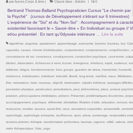
par
Aurore,Corps & âme
|
Classé dans :
Articles
|
0
Bertrand Thomas-Balland Psychopraticien Cursus "Le chemin par
la Psyché" (cursus de Développement s'étirant sur 6 trimestres)
L'expérience de "Soi" et du "Non-Soi" : Accompagnement à caract
existentiel favorisant le « Savoir-être » En Individuel ou groupe // V
et/ou présentiel : En tant qu’0dyssée intérieure …
Lire la suite­­
algorithme
,
angoisse
,
apaisement
,
apprentissage
,
autonomie
,
besoins
,
boureau
,
but
,
Cal
capacités
,
causes
,
chemin d'individuation
,
comportement
,
comportements
,
compréhention
,
c
connaissance de soi
,
conscience
,
conséquences
,
construction psychique
,
court-terme
,
culpab
dilution
,
dissociation
,
échéances à venir
,
écoute
,
émergence
,
émotions
,
esprit
,
exsitence
,
exs
faiblesse
,
fatigue
,
fonctionnements
,
futur
,
groupe
,
guestion de stress
,
harmoniser
,
humanité
,
imminence
,
individuation
,
individuel
,
intensité
,
liberté
,
long-terme
,
mal-être
,
maux
,
Méditation
être
,
motivations
,
mots
,
nouveau
,
objectif
,
observation
,
odysée intérieure
,
passages difficiles
perception physique
,
persécuteur
,
perturbations
,
peur
,
phénomènes
,
place
,
posture psychol
praticien
,
préoccupations immédiates
,
présent
,
Présentiel
,
problématiques récurrentes
,
propo
accompagnement
,
psychique
,
référentiel
,
réinitialiser
,
Relation d'aide
,
relaxation
,
renouer
,
rés
ressources
,
revisiter
,
sauveur
,
savoir-être
,
sens
,
sensations corporelles
,
senseorielle
,
sommeil
sophrologie
,
sophrologie entreprise
,
souffrances
,
sport
,
stress
,
surmenage
,
temporalités exist
tensions prismes
,
thérapie
,
transformation profondeur
,
traumas
,
urgence
,
utilité
,
valeurs
,
vict
visée thérapeutique
,
Visio
,
yoga