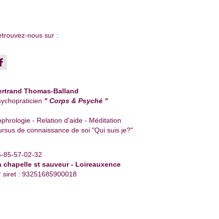
trouvez-nous sur :
ertrand Thomas-Balland
ychopraticien
" Corps & Psyché "
phrologie - Relation d'aide - Méditation
rsus de connaissance de soi "Qui suis je?"
6-85-57-02-32
a chapelle st sauveur - Loireauxence
 siret : 93251685900018