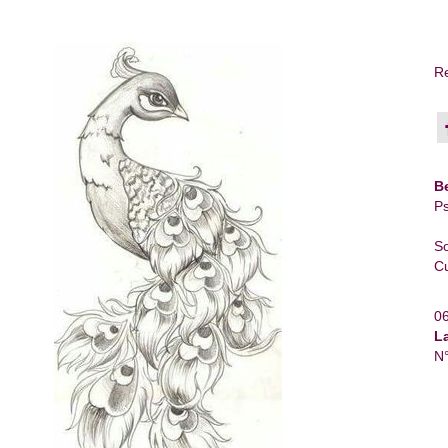
Re
B
Ps
So
Cu
0
L
N°