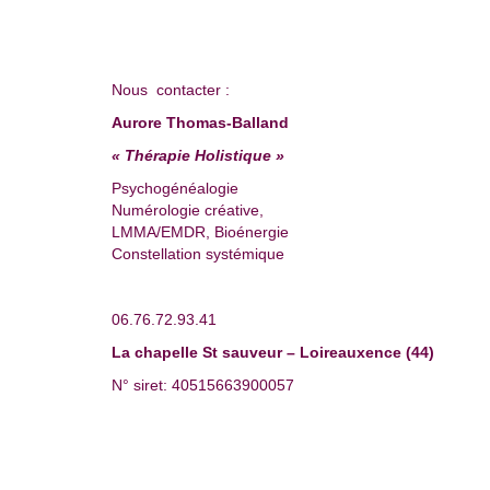
Nous contacter :
Aurore Thomas-Balland
« Thérapie Holistique »
Psychogénéalogie
Numérologie créative,
LMMA/EMDR, Bioénergie
Constellation systémique
06.76.72.93.41
La chapelle St sauveur – Loireauxence (44)
N° siret: 40515663900057