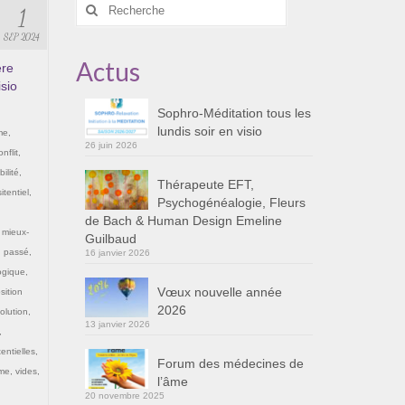
Rechercher
1
:
SEP 2024
Actus
ère
isio
Sophro-Méditation tous les
lundis soir en visio
me
,
26 juin 2026
onflit
,
ilité
,
Thérapeute EFT,
itentiel
,
Psychogénéalogie, Fleurs
de Bach & Human Design Emeline
,
mieux-
Guilbaud
,
passé
,
16 janvier 2026
ogique
,
Vœux nouvelle année
sition
2026
olution
,
13 janvier 2026
,
entielles
,
Forum des médecines de
ime
,
vides
,
l’âme
20 novembre 2025