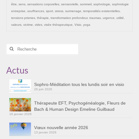
être
,
sens
,
sensations corporelles
,
senseorielle
,
sommeil
,
sophrologie
,
sophrologie
Cursus « Le chemin par la psyché »
entreprise
,
souffrances
,
sport
,
stress
,
surmenage
,
temporalités existentielles
,
Sophro-Méditation tous les lundis soir en visio
tensions prismes
,
thérapie
,
transformation profondeur
,
traumas
,
urgence
,
utilité
,
valeurs
,
victime
,
vides
,
visée thérapeutique
,
Visio
,
yoga
Sophrologie
Initiation à la sophrologie « offerte »
Rechercher
:
Témoignages B
Actus
Prendre contact
Sophro-Méditation tous les lundis soir en visio
26 juin 2026
Thérapeute EFT, Psychogénéalogie, Fleurs de
Bach & Human Design Emeline Guilbaud
16 janvier 2026
Vœux nouvelle année 2026
13 janvier 2026