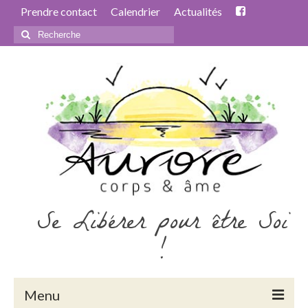
Prendre contact
Calendrier
Actualités
Rechercher
:
Se Libérer pour être Soi
!
Menu