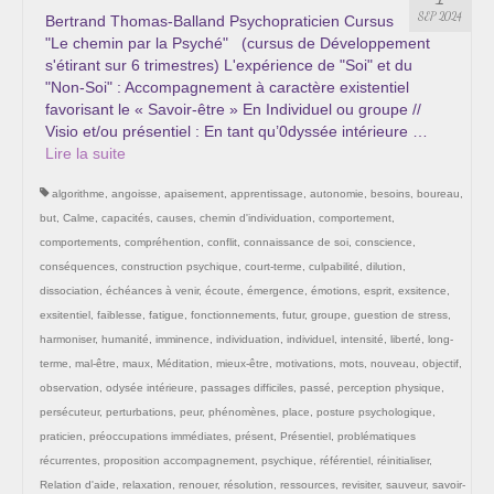
Les Onctions Sacrées -La Magdaléenne –
SEP 2024
Bertrand Thomas-Balland Psychopraticien Cursus
Nadine-Sarah Penna
"Le chemin par la Psyché" (cursus de Développement
s'étirant sur 6 trimestres) L'expérience de "Soi" et du
Qui suis je ?
"Non-Soi" : Accompagnement à caractère existentiel
favorisant le « Savoir-être » En Individuel ou groupe //
Mon cursus d’évolution vers une femme plus
Visio et/ou présentiel : En tant qu’0dyssée intérieure …
consciente
Lire la suite­­
algorithme
,
angoisse
,
apaisement
,
apprentissage
,
autonomie
,
besoins
,
boureau
,
Témoignages
but
,
Calme
,
capacités
,
causes
,
chemin d'individuation
,
comportement
,
Calendrier
comportements
,
compréhention
,
conflit
,
connaissance de soi
,
conscience
,
conséquences
,
construction psychique
,
court-terme
,
culpabilité
,
dilution
,
Initiation à la sophrologie « offerte »
dissociation
,
échéances à venir
,
écoute
,
émergence
,
émotions
,
esprit
,
exsitence
,
exsitentiel
,
faiblesse
,
fatigue
,
fonctionnements
,
futur
,
groupe
,
guestion de stress
,
Sophro-Méditation tous les lundis soir en visio
harmoniser
,
humanité
,
imminence
,
individuation
,
individuel
,
intensité
,
liberté
,
long-
terme
,
mal-être
,
maux
,
Méditation
,
mieux-être
,
motivations
,
mots
,
nouveau
,
objectif
,
Cursus « Le chemin par la psyché »
observation
,
odysée intérieure
,
passages difficiles
,
passé
,
perception physique
,
persécuteur
,
perturbations
,
peur
,
phénomènes
,
place
,
posture psychologique
,
Prendre contact
praticien
,
préoccupations immédiates
,
présent
,
Présentiel
,
problématiques
récurrentes
,
proposition accompagnement
,
psychique
,
référentiel
,
réinitialiser
,
Bertrand Thomas, Psychopraticien
Relation d'aide
,
relaxation
,
renouer
,
résolution
,
ressources
,
revisiter
,
sauveur
,
savoir-