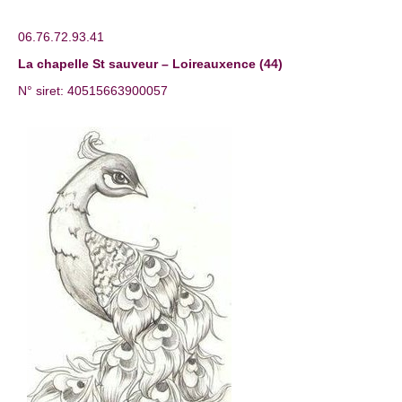
06.76.72.93.41
La chapelle St sauveur – Loireauxence (44)
N° siret: 40515663900057