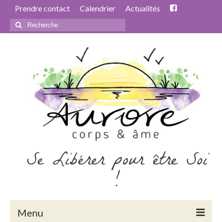
Prendre contact
Calendrier
Actualités
Rechercher
:
Se Libérer pour être Soi
!
Menu