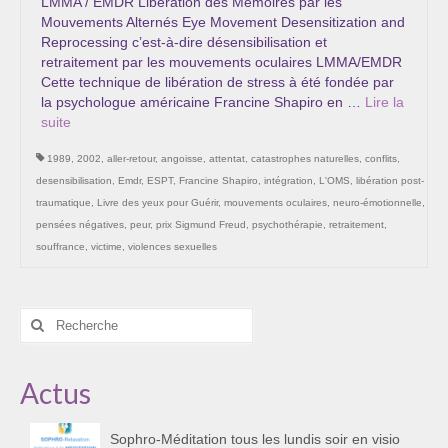
LMMA / EMDR Libération des Mémoires par les
Mouvements Alternés Eye Movement Desensitization and
Reprocessing c’est-à-dire désensibilisation et
retraitement par les mouvements oculaires LMMA/EMDR
Cette technique de libération de stress à été fondée par
la psychologue américaine Francine Shapiro en …
Lire la
suite­­
1989
,
2002
,
aller-retour
,
angoisse
,
attentat
,
catastrophes naturelles
,
conflits
,
desensibilisation
,
Emdr
,
ESPT
,
Francine Shapiro
,
intégration
,
L'OMS
,
libération post-
traumatique
,
Livre des yeux pour Guérir
,
mouvements oculaires
,
neuro-émotionnelle
,
pensées négatives
,
peur
,
prix Sigmund Freud
,
psychothérapie
,
retraitement
,
souffrance
,
victime
,
violences sexuelles
Rechercher
:
Actus
Sophro-Méditation tous les lundis soir en visio