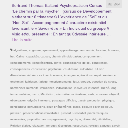
Les Onctions Sacrées -La Magdaléenne –
SEP 2024
Bertrand Thomas-Balland Psychopraticien Cursus
Nadine-Sarah Penna
"Le chemin par la Psyché" (cursus de Développement
s'étirant sur 6 trimestres) L'expérience de "Soi" et du
Qui suis je ?
"Non-Soi" : Accompagnement à caractère existentiel
favorisant le « Savoir-être » En Individuel ou groupe //
Mon cursus d’évolution vers une femme plus
Visio et/ou présentiel : En tant qu’0dyssée intérieure …
consciente
Lire la suite­­
algorithme
,
angoisse
,
apaisement
,
apprentissage
,
autonomie
,
besoins
,
boureau
,
Témoignages
but
,
Calme
,
capacités
,
causes
,
chemin d'individuation
,
comportement
,
Calendrier
comportements
,
compréhention
,
conflit
,
connaissance de soi
,
conscience
,
conséquences
,
construction psychique
,
court-terme
,
culpabilité
,
dilution
,
Initiation à la sophrologie « offerte »
dissociation
,
échéances à venir
,
écoute
,
émergence
,
émotions
,
esprit
,
exsitence
,
exsitentiel
,
faiblesse
,
fatigue
,
fonctionnements
,
futur
,
groupe
,
guestion de stress
,
Sophro-Méditation tous les lundis soir en visio
harmoniser
,
humanité
,
imminence
,
individuation
,
individuel
,
intensité
,
liberté
,
long-
terme
,
mal-être
,
maux
,
Méditation
,
mieux-être
,
motivations
,
mots
,
nouveau
,
objectif
,
Cursus « Le chemin par la psyché »
observation
,
odysée intérieure
,
passages difficiles
,
passé
,
perception physique
,
persécuteur
,
perturbations
,
peur
,
phénomènes
,
place
,
posture psychologique
,
Prendre contact
praticien
,
préoccupations immédiates
,
présent
,
Présentiel
,
problématiques
récurrentes
,
proposition accompagnement
,
psychique
,
référentiel
,
réinitialiser
,
Bertrand Thomas, Psychopraticien
Relation d'aide
,
relaxation
,
renouer
,
résolution
,
ressources
,
revisiter
,
sauveur
,
savoir-