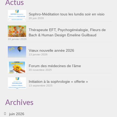
Actus
Cursus « Le chemin par la psyché »
Sophro-Méditation tous les lundis soir en visio
Sophro-Méditation tous les lundis soir en visio
26 juin 2026
Sophrologie
Thérapeute EFT, Psychogénéalogie, Fleurs de
Bach & Human Design Emeline Guilbaud
Initiation à la sophrologie « offerte »
16 janvier 2026
Témoignages B
Vœux nouvelle année 2026
13 janvier 2026
Prendre contact
Forum des médecines de l’âme
20 novembre 2025
Initiation à la sophrologie « offerte »
13 septembre 2025
Archives
juin 2026