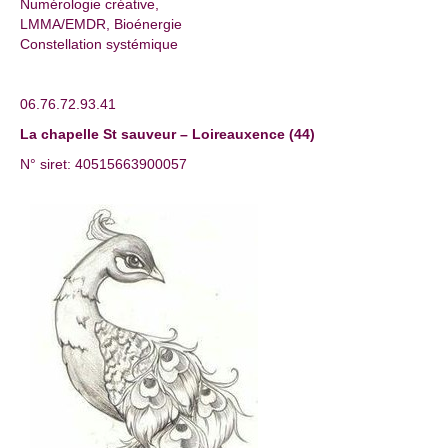
Numérologie créative,
LMMA/EMDR, Bioénergie
Constellation systémique
06.76.72.93.41
La chapelle St sauveur – Loireauxence (44)
N° siret: 40515663900057