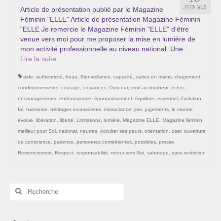
Les Onctions Sacrées -La Magdaléenne –
JUIN 2021
Article de présentation publié par le Magazine
Nadine-Sarah Penna
Féminin "ELLE" Article de présentation Magazine Féminin
"ELLE Je remercie le Magazine Féminin "ELLE" d'être
Qui suis je ?
venue vers moi pour me proposer la mise en lumière de
mon activité professionnelle au niveau national. Une …
Mon cursus d’évolution vers une femme plus
Lire la suite­­
consciente
aide
,
authenticité
,
beau
,
Bienveillance
,
capacité
,
cartes en mains
,
chagement
,
Témoignages
conditionnements
,
courage
,
croyances
,
Douceur
,
droit au bonheur
,
échec
,
encouragements
,
enthousiasme
,
épanouissement
,
équilibre
,
essentiel
,
évolution
,
Calendrier
foi
,
harmonie
,
héritages inconscients
,
insouciance
,
joie
,
jugements
,
le monde
évolue
,
libération
,
liberté
,
Limitations
,
lumière
,
Magazine ELLE
,
Magazine féminin
,
Initiation à la sophrologie « offerte »
meilleur pour Soi
,
national
,
neutres
,
occulter ses peurs
,
orientation
,
oser
,
ouverture
de conscience
,
patience
,
personnes compétentes
,
possibles
,
presse
,
Sophro-Méditation tous les lundis soir en visio
Remerrciement
,
Respect
,
responsabilité
,
retour vers Soi
,
sabotage
,
sans restriction
Cursus « Le chemin par la psyché »
Rechercher
Prendre contact
:
Bertrand Thomas, Psychopraticien