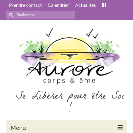
Prendre contact
Calendrier
Actualités
Rechercher
:
Se Libérer pour être Soi
!
Menu