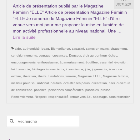
Les Onctions Sacrées -La Magdaléenne –
JUIN 2021
Article de présentation publié par le Magazine
Nadine-Sarah Penna
Féminin "ELLE" Article de présentation Magazine Féminin
"ELLE Je remercie le Magazine Féminin "ELLE" d'être
Qui suis je ?
venue vers moi pour me proposer la mise en lumière de
mon activité professionnelle au niveau national. Une …
Mon cursus d’évolution vers une femme plus
Lire la suite­­
consciente
aide
,
authenticité
,
beau
,
Bienveillance
,
capacité
,
cartes en mains
,
chagement
,
Témoignages
conditionnements
,
courage
,
croyances
,
Douceur
,
droit au bonheur
,
échec
,
encouragements
,
enthousiasme
,
épanouissement
,
équilibre
,
essentiel
,
évolution
,
Calendrier
foi
,
harmonie
,
héritages inconscients
,
insouciance
,
joie
,
jugements
,
le monde
évolue
,
libération
,
liberté
,
Limitations
,
lumière
,
Magazine ELLE
,
Magazine féminin
,
Initiation à la sophrologie « offerte »
meilleur pour Soi
,
national
,
neutres
,
occulter ses peurs
,
orientation
,
oser
,
ouverture
de conscience
,
patience
,
personnes compétentes
,
possibles
,
presse
,
Sophro-Méditation tous les lundis soir en visio
Remerrciement
,
Respect
,
responsabilité
,
retour vers Soi
,
sabotage
,
sans restriction
Cursus « Le chemin par la psyché »
Rechercher
Prendre contact
:
Bertrand Thomas, Psychopraticien