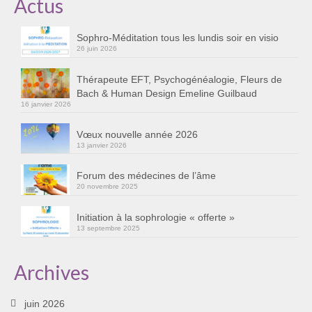
Actus
Cursus « Le chemin par la psyché »
Sophro-Méditation tous les lundis soir en visio
Sophro-Méditation tous les lundis soir en visio
26 juin 2026
Sophrologie
Thérapeute EFT, Psychogénéalogie, Fleurs de
Bach & Human Design Emeline Guilbaud
Initiation à la sophrologie « offerte »
16 janvier 2026
Témoignages B
Vœux nouvelle année 2026
13 janvier 2026
Prendre contact
Forum des médecines de l’âme
20 novembre 2025
Initiation à la sophrologie « offerte »
13 septembre 2025
Archives
juin 2026