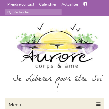
Prendre contact
Calendrier
Actualités
Rechercher
:
Se Libérer pour être Soi
!
Menu