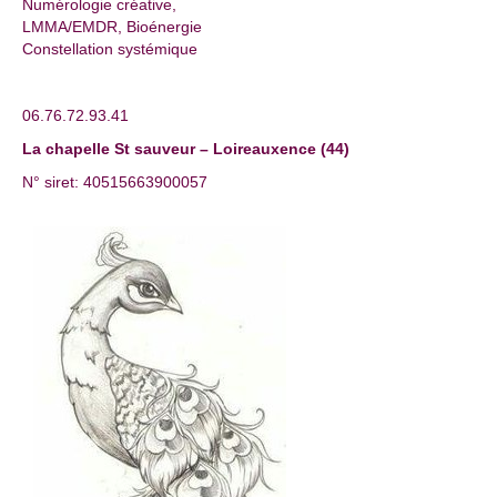
Numérologie créative,
LMMA/EMDR, Bioénergie
Constellation systémique
06.76.72.93.41
La chapelle St sauveur – Loireauxence (44)
N° siret: 40515663900057