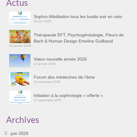
Actus
Cursus « Le chemin par la psyché »
Sophro-Méditation tous les lundis soir en visio
Sophro-Méditation tous les lundis soir en visio
26 juin 2026
Sophrologie
Thérapeute EFT, Psychogénéalogie, Fleurs de
Bach & Human Design Emeline Guilbaud
Initiation à la sophrologie « offerte »
16 janvier 2026
Témoignages B
Vœux nouvelle année 2026
13 janvier 2026
Prendre contact
Forum des médecines de l’âme
20 novembre 2025
Initiation à la sophrologie « offerte »
13 septembre 2025
Archives
juin 2026