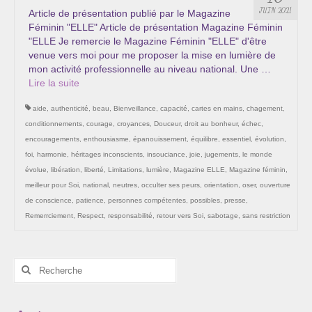
Les Onctions Sacrées -La Magdaléenne –
JUIN 2021
Article de présentation publié par le Magazine
Nadine-Sarah Penna
Féminin "ELLE" Article de présentation Magazine Féminin
"ELLE Je remercie le Magazine Féminin "ELLE" d'être
Qui suis je ?
venue vers moi pour me proposer la mise en lumière de
mon activité professionnelle au niveau national. Une …
Mon cursus d’évolution vers une femme plus
Lire la suite­­
consciente
aide
,
authenticité
,
beau
,
Bienveillance
,
capacité
,
cartes en mains
,
chagement
,
Témoignages
conditionnements
,
courage
,
croyances
,
Douceur
,
droit au bonheur
,
échec
,
encouragements
,
enthousiasme
,
épanouissement
,
équilibre
,
essentiel
,
évolution
,
Calendrier
foi
,
harmonie
,
héritages inconscients
,
insouciance
,
joie
,
jugements
,
le monde
évolue
,
libération
,
liberté
,
Limitations
,
lumière
,
Magazine ELLE
,
Magazine féminin
,
Initiation à la sophrologie « offerte »
meilleur pour Soi
,
national
,
neutres
,
occulter ses peurs
,
orientation
,
oser
,
ouverture
de conscience
,
patience
,
personnes compétentes
,
possibles
,
presse
,
Sophro-Méditation tous les lundis soir en visio
Remerrciement
,
Respect
,
responsabilité
,
retour vers Soi
,
sabotage
,
sans restriction
Cursus « Le chemin par la psyché »
Rechercher
Prendre contact
:
Bertrand Thomas, Psychopraticien