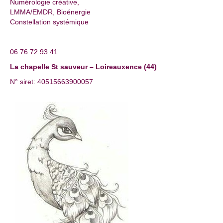
Numérologie créative,
LMMA/EMDR, Bioénergie
Constellation systémique
06.76.72.93.41
La chapelle St sauveur – Loireauxence (44)
N° siret: 40515663900057