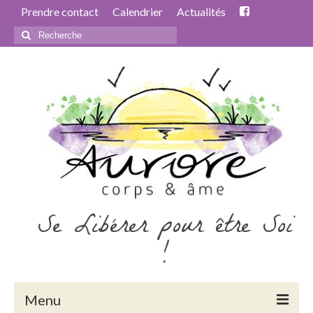
Prendre contact
Calendrier
Actualités
Rechercher
:
Se Libérer pour être Soi
!
Menu