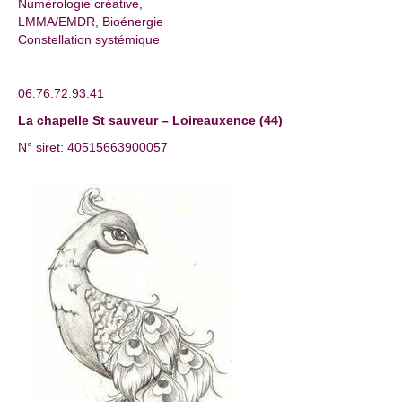
Numérologie créative,
LMMA/EMDR, Bioénergie
Constellation systémique
06.76.72.93.41
La chapelle St sauveur – Loireauxence (44)
N° siret: 40515663900057