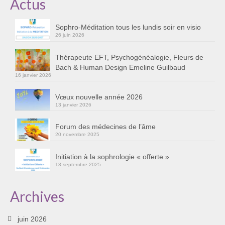
Actus
Cursus « Le chemin par la psyché »
Sophro-Méditation tous les lundis soir en visio
Sophro-Méditation tous les lundis soir en visio
26 juin 2026
Sophrologie
Thérapeute EFT, Psychogénéalogie, Fleurs de
Bach & Human Design Emeline Guilbaud
Initiation à la sophrologie « offerte »
16 janvier 2026
Témoignages B
Vœux nouvelle année 2026
13 janvier 2026
Prendre contact
Forum des médecines de l’âme
20 novembre 2025
Initiation à la sophrologie « offerte »
13 septembre 2025
Archives
juin 2026