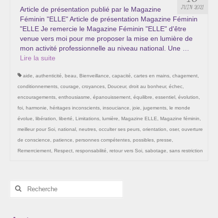
Les Onctions Sacrées -La Magdaléenne –
JUIN 2021
Article de présentation publié par le Magazine
Nadine-Sarah Penna
Féminin "ELLE" Article de présentation Magazine Féminin
"ELLE Je remercie le Magazine Féminin "ELLE" d'être
Qui suis je ?
venue vers moi pour me proposer la mise en lumière de
mon activité professionnelle au niveau national. Une …
Mon cursus d’évolution vers une femme plus
Lire la suite­­
consciente
aide
,
authenticité
,
beau
,
Bienveillance
,
capacité
,
cartes en mains
,
chagement
,
Témoignages
conditionnements
,
courage
,
croyances
,
Douceur
,
droit au bonheur
,
échec
,
encouragements
,
enthousiasme
,
épanouissement
,
équilibre
,
essentiel
,
évolution
,
Calendrier
foi
,
harmonie
,
héritages inconscients
,
insouciance
,
joie
,
jugements
,
le monde
évolue
,
libération
,
liberté
,
Limitations
,
lumière
,
Magazine ELLE
,
Magazine féminin
,
Initiation à la sophrologie « offerte »
meilleur pour Soi
,
national
,
neutres
,
occulter ses peurs
,
orientation
,
oser
,
ouverture
de conscience
,
patience
,
personnes compétentes
,
possibles
,
presse
,
Sophro-Méditation tous les lundis soir en visio
Remerrciement
,
Respect
,
responsabilité
,
retour vers Soi
,
sabotage
,
sans restriction
Cursus « Le chemin par la psyché »
Rechercher
Prendre contact
:
Bertrand Thomas, Psychopraticien