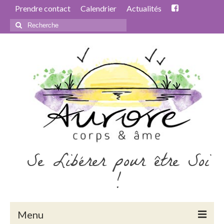
Prendre contact
Calendrier
Actualités
Rechercher
:
Se Libérer pour être Soi
!
Menu