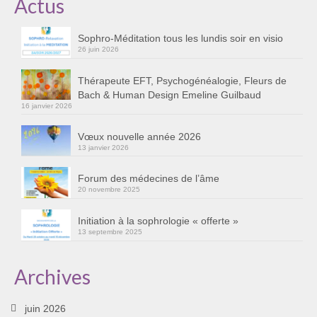
Actus
Cursus « Le chemin par la psyché »
Sophro-Méditation tous les lundis soir en visio
Sophro-Méditation tous les lundis soir en visio
26 juin 2026
Sophrologie
Thérapeute EFT, Psychogénéalogie, Fleurs de
Bach & Human Design Emeline Guilbaud
Initiation à la sophrologie « offerte »
16 janvier 2026
Témoignages B
Vœux nouvelle année 2026
13 janvier 2026
Prendre contact
Forum des médecines de l’âme
20 novembre 2025
Initiation à la sophrologie « offerte »
13 septembre 2025
Archives
juin 2026