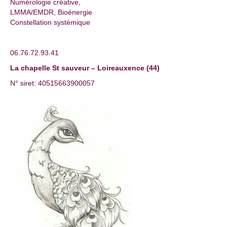
Numérologie créative,
LMMA/EMDR, Bioénergie
Constellation systémique
06.76.72.93.41
La chapelle St sauveur – Loireauxence (44)
N° siret: 40515663900057