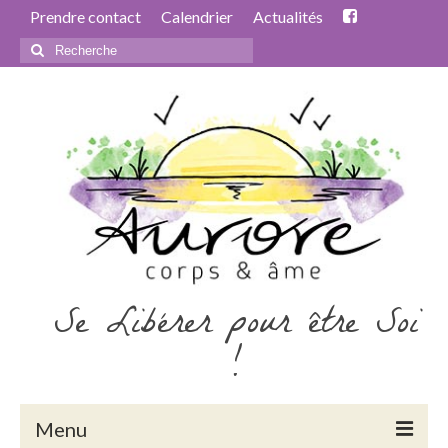
Prendre contact
Calendrier
Actualités
Rechercher
:
Se Libérer pour être Soi
!
Menu