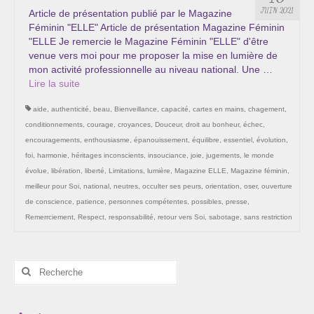
Les Onctions Sacrées -La Magdaléenne –
JUIN 2021
Article de présentation publié par le Magazine
Nadine-Sarah Penna
Féminin "ELLE" Article de présentation Magazine Féminin
"ELLE Je remercie le Magazine Féminin "ELLE" d'être
Qui suis je ?
venue vers moi pour me proposer la mise en lumière de
mon activité professionnelle au niveau national. Une …
Mon cursus d’évolution vers une femme plus
Lire la suite­­
consciente
aide
,
authenticité
,
beau
,
Bienveillance
,
capacité
,
cartes en mains
,
chagement
,
Témoignages
conditionnements
,
courage
,
croyances
,
Douceur
,
droit au bonheur
,
échec
,
encouragements
,
enthousiasme
,
épanouissement
,
équilibre
,
essentiel
,
évolution
,
Calendrier
foi
,
harmonie
,
héritages inconscients
,
insouciance
,
joie
,
jugements
,
le monde
évolue
,
libération
,
liberté
,
Limitations
,
lumière
,
Magazine ELLE
,
Magazine féminin
,
Initiation à la sophrologie « offerte »
meilleur pour Soi
,
national
,
neutres
,
occulter ses peurs
,
orientation
,
oser
,
ouverture
de conscience
,
patience
,
personnes compétentes
,
possibles
,
presse
,
Sophro-Méditation tous les lundis soir en visio
Remerrciement
,
Respect
,
responsabilité
,
retour vers Soi
,
sabotage
,
sans restriction
Cursus « Le chemin par la psyché »
Rechercher
Prendre contact
:
Bertrand Thomas, Psychopraticien