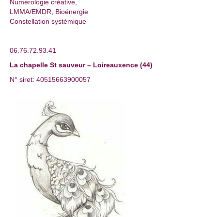
Numérologie créative,
LMMA/EMDR, Bioénergie
Constellation systémique
06.76.72.93.41
La chapelle St sauveur – Loireauxence (44)
N° siret: 40515663900057