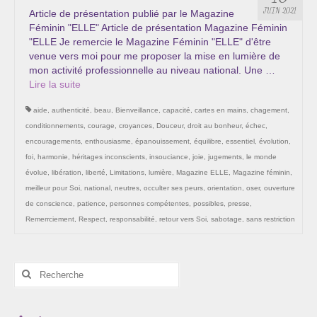
Les Onctions Sacrées -La Magdaléenne –
JUIN 2021
Article de présentation publié par le Magazine
Nadine-Sarah Penna
Féminin "ELLE" Article de présentation Magazine Féminin
"ELLE Je remercie le Magazine Féminin "ELLE" d'être
Qui suis je ?
venue vers moi pour me proposer la mise en lumière de
mon activité professionnelle au niveau national. Une …
Mon cursus d’évolution vers une femme plus
Lire la suite­­
consciente
aide
,
authenticité
,
beau
,
Bienveillance
,
capacité
,
cartes en mains
,
chagement
,
Témoignages
conditionnements
,
courage
,
croyances
,
Douceur
,
droit au bonheur
,
échec
,
encouragements
,
enthousiasme
,
épanouissement
,
équilibre
,
essentiel
,
évolution
,
Calendrier
foi
,
harmonie
,
héritages inconscients
,
insouciance
,
joie
,
jugements
,
le monde
évolue
,
libération
,
liberté
,
Limitations
,
lumière
,
Magazine ELLE
,
Magazine féminin
,
Initiation à la sophrologie « offerte »
meilleur pour Soi
,
national
,
neutres
,
occulter ses peurs
,
orientation
,
oser
,
ouverture
de conscience
,
patience
,
personnes compétentes
,
possibles
,
presse
,
Sophro-Méditation tous les lundis soir en visio
Remerrciement
,
Respect
,
responsabilité
,
retour vers Soi
,
sabotage
,
sans restriction
Cursus « Le chemin par la psyché »
Rechercher
Prendre contact
:
Bertrand Thomas, Psychopraticien