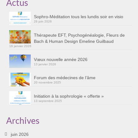
Actus
Cursus « Le chemin par la psyché »
Sophro-Méditation tous les lundis soir en visio
Sophro-Méditation tous les lundis soir en visio
26 juin 2026
Sophrologie
Thérapeute EFT, Psychogénéalogie, Fleurs de
Bach & Human Design Emeline Guilbaud
Initiation à la sophrologie « offerte »
16 janvier 2026
Témoignages B
Vœux nouvelle année 2026
13 janvier 2026
Prendre contact
Forum des médecines de l’âme
20 novembre 2025
Initiation à la sophrologie « offerte »
13 septembre 2025
Archives
juin 2026