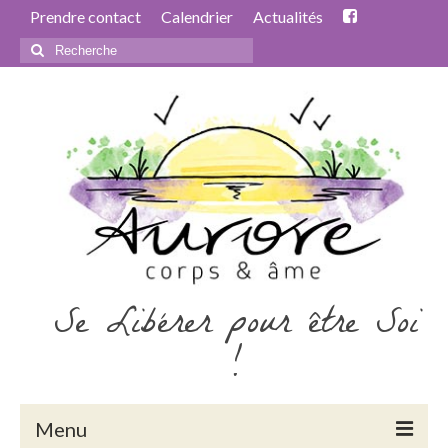
Prendre contact
Calendrier
Actualités
Rechercher
:
Se Libérer pour être Soi
!
Menu