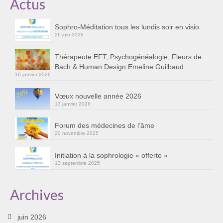
Actus
Cursus « Le chemin par la psyché »
Sophro-Méditation tous les lundis soir en visio
Sophro-Méditation tous les lundis soir en visio
26 juin 2026
Sophrologie
Thérapeute EFT, Psychogénéalogie, Fleurs de
Bach & Human Design Emeline Guilbaud
Initiation à la sophrologie « offerte »
16 janvier 2026
Témoignages B
Vœux nouvelle année 2026
13 janvier 2026
Prendre contact
Forum des médecines de l’âme
20 novembre 2025
Initiation à la sophrologie « offerte »
13 septembre 2025
Archives
juin 2026