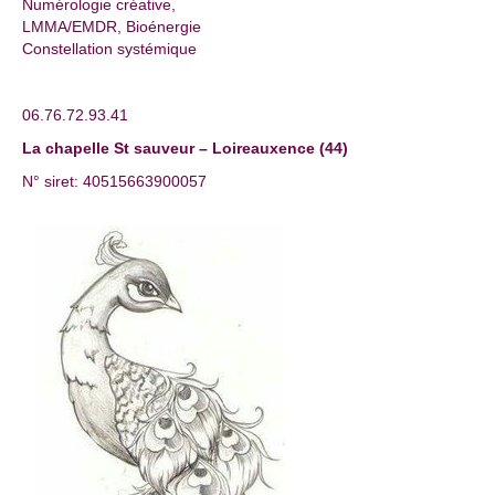
Numérologie créative,
LMMA/EMDR, Bioénergie
Constellation systémique
06.76.72.93.41
La chapelle St sauveur – Loireauxence (44)
N° siret: 40515663900057