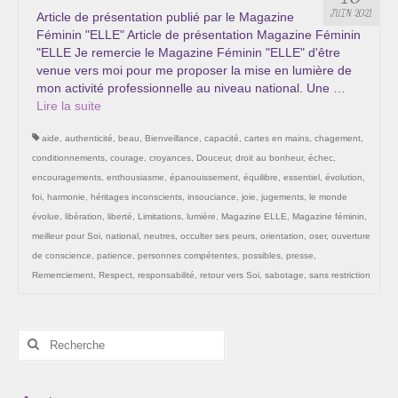
Les Onctions Sacrées -La Magdaléenne –
JUIN 2021
Article de présentation publié par le Magazine
Nadine-Sarah Penna
Féminin "ELLE" Article de présentation Magazine Féminin
"ELLE Je remercie le Magazine Féminin "ELLE" d'être
Qui suis je ?
venue vers moi pour me proposer la mise en lumière de
mon activité professionnelle au niveau national. Une …
Mon cursus d’évolution vers une femme plus
Lire la suite­­
consciente
aide
,
authenticité
,
beau
,
Bienveillance
,
capacité
,
cartes en mains
,
chagement
,
Témoignages
conditionnements
,
courage
,
croyances
,
Douceur
,
droit au bonheur
,
échec
,
encouragements
,
enthousiasme
,
épanouissement
,
équilibre
,
essentiel
,
évolution
,
Calendrier
foi
,
harmonie
,
héritages inconscients
,
insouciance
,
joie
,
jugements
,
le monde
évolue
,
libération
,
liberté
,
Limitations
,
lumière
,
Magazine ELLE
,
Magazine féminin
,
Initiation à la sophrologie « offerte »
meilleur pour Soi
,
national
,
neutres
,
occulter ses peurs
,
orientation
,
oser
,
ouverture
de conscience
,
patience
,
personnes compétentes
,
possibles
,
presse
,
Sophro-Méditation tous les lundis soir en visio
Remerrciement
,
Respect
,
responsabilité
,
retour vers Soi
,
sabotage
,
sans restriction
Cursus « Le chemin par la psyché »
Rechercher
Prendre contact
:
Bertrand Thomas, Psychopraticien