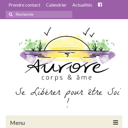
Prendre contact
Calendrier
Actualités
Rechercher
:
Se Libérer pour être Soi
!
Menu