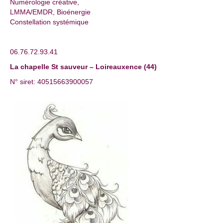
Numérologie créative,
LMMA/EMDR, Bioénergie
Constellation systémique
06.76.72.93.41
La chapelle St sauveur – Loireauxence (44)
N° siret: 40515663900057