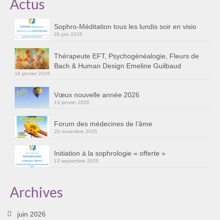
Actus
Cursus « Le chemin par la psyché »
Sophro-Méditation tous les lundis soir en visio
Sophro-Méditation tous les lundis soir en visio
26 juin 2026
Sophrologie
Thérapeute EFT, Psychogénéalogie, Fleurs de
Bach & Human Design Emeline Guilbaud
Initiation à la sophrologie « offerte »
16 janvier 2026
Témoignages B
Vœux nouvelle année 2026
13 janvier 2026
Prendre contact
Forum des médecines de l’âme
20 novembre 2025
Initiation à la sophrologie « offerte »
13 septembre 2025
Archives
juin 2026