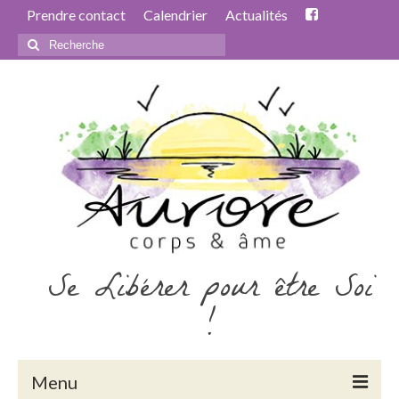
Prendre contact
Calendrier
Actualités
Rechercher
:
Se Libérer pour être Soi
!
Menu