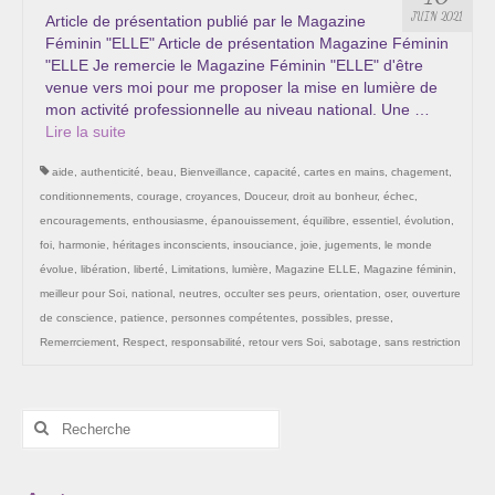
Les Onctions Sacrées -La Magdaléenne –
JUIN 2021
Article de présentation publié par le Magazine
Nadine-Sarah Penna
Féminin "ELLE" Article de présentation Magazine Féminin
"ELLE Je remercie le Magazine Féminin "ELLE" d'être
Qui suis je ?
venue vers moi pour me proposer la mise en lumière de
mon activité professionnelle au niveau national. Une …
Mon cursus d’évolution vers une femme plus
Lire la suite­­
consciente
aide
,
authenticité
,
beau
,
Bienveillance
,
capacité
,
cartes en mains
,
chagement
,
Témoignages
conditionnements
,
courage
,
croyances
,
Douceur
,
droit au bonheur
,
échec
,
encouragements
,
enthousiasme
,
épanouissement
,
équilibre
,
essentiel
,
évolution
,
Calendrier
foi
,
harmonie
,
héritages inconscients
,
insouciance
,
joie
,
jugements
,
le monde
évolue
,
libération
,
liberté
,
Limitations
,
lumière
,
Magazine ELLE
,
Magazine féminin
,
Initiation à la sophrologie « offerte »
meilleur pour Soi
,
national
,
neutres
,
occulter ses peurs
,
orientation
,
oser
,
ouverture
de conscience
,
patience
,
personnes compétentes
,
possibles
,
presse
,
Sophro-Méditation tous les lundis soir en visio
Remerrciement
,
Respect
,
responsabilité
,
retour vers Soi
,
sabotage
,
sans restriction
Cursus « Le chemin par la psyché »
Rechercher
Prendre contact
:
Bertrand Thomas, Psychopraticien