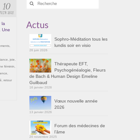
Rechercher
10
:
JUIN 2021
Actus
 la
. Une
Sophro-Méditation tous les
lundis soir en visio
ements
,
26 juin 2026
iance
,
joie
,
Thérapeute EFT,
ne féminin
,
Psychogénéalogie, Fleurs
ience
,
de Bach & Human Design Emeline
té
,
retour
Guilbaud
16 janvier 2026
Vœux nouvelle année
2026
13 janvier 2026
Forum des médecines de
l’âme
20 novembre 2025