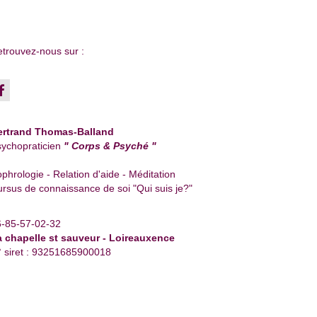
trouvez-nous sur :
ertrand Thomas-Balland
ychopraticien
" Corps & Psyché "
phrologie - Relation d'aide - Méditation
rsus de connaissance de soi "Qui suis je?"
6-85-57-02-32
a chapelle st sauveur - Loireauxence
 siret : 93251685900018