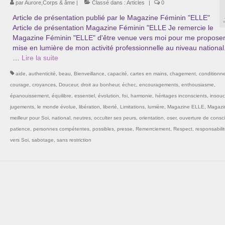
par
Aurore,Corps & âme
|
Classé dans :
Articles
|
0
Article de présentation publié par le Magazine Féminin "ELLE"
Article de présentation Magazine Féminin "ELLE Je remercie le
Magazine Féminin "ELLE" d'être venue vers moi pour me proposer
mise en lumière de mon activité professionnelle au niveau national
…
Lire la suite­­
aide
,
authenticité
,
beau
,
Bienveillance
,
capacité
,
cartes en mains
,
chagement
,
conditionn
courage
,
croyances
,
Douceur
,
droit au bonheur
,
échec
,
encouragements
,
enthousiasme
,
épanouissement
,
équilibre
,
essentiel
,
évolution
,
foi
,
harmonie
,
héritages inconscients
,
insouc
jugements
,
le monde évolue
,
libération
,
liberté
,
Limitations
,
lumière
,
Magazine ELLE
,
Magazi
meilleur pour Soi
,
national
,
neutres
,
occulter ses peurs
,
orientation
,
oser
,
ouverture de consc
patience
,
personnes compétentes
,
possibles
,
presse
,
Remerrciement
,
Respect
,
responsabili
vers Soi
,
sabotage
,
sans restriction