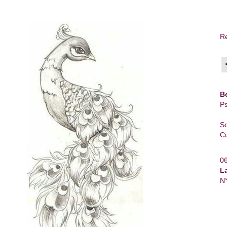
Re
B
Ps
So
Cu
0
L
N°